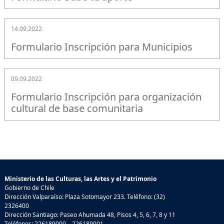
14.09.2022
Formulario Inscripción para Municipios
09.09.2022
Formulario Inscripción para organización
cultural de base comunitaria
Ministerio de las Culturas, las Artes y el Patrimonio
Gobierno de Chile
Dirección Valparaíso: Plaza Sotomayor 233. Teléfono: (32)
2326400
Dirección Santiago: Paseo Ahumada 48, Pisos 4, 5, 6, 7, 8 y 11
Teléfonos: 226189000 – 226189001